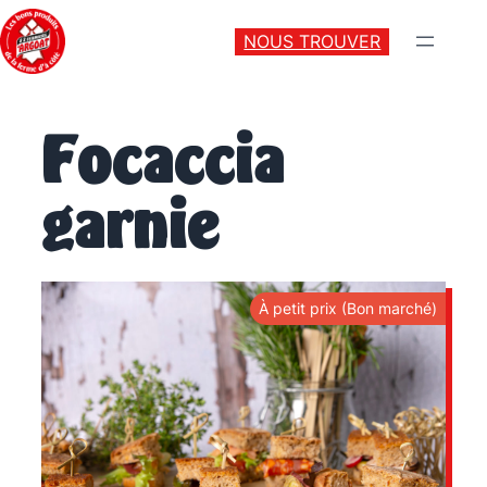
NOUS TROUVER
Focaccia
garnie
À petit prix (Bon marché)