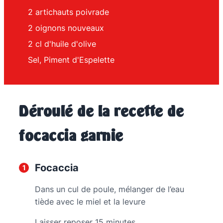
2
artichauts poivrade
2
oignons nouveaux
2
cl
d'huile d'olive
Sel, Piment d'Espelette
Déroulé de la recette de
focaccia garnie
Focaccia
Dans un cul de poule, mélanger de l’eau
tiède avec le miel et la levure
Laisser reposer 15 minutes