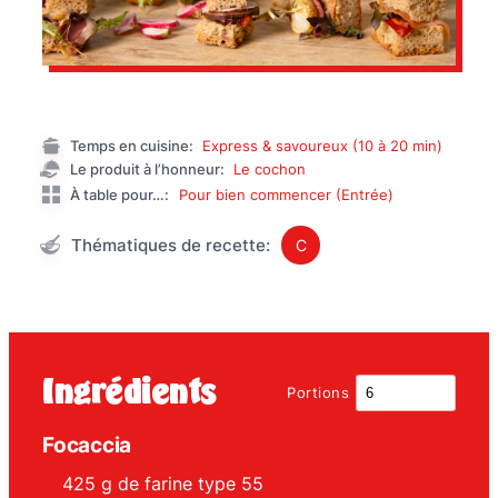
Temps en cuisine:
Express & savoureux (10 à 20 min)
Le produit à l’honneur:
Le cochon
À table pour…:
Pour bien commencer (Entrée)
Thématiques de recette:
C
Ingrédients
Portions
Focaccia
425
g
de farine type 55