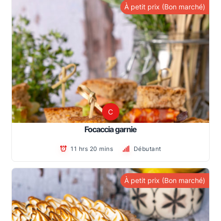
À petit prix (Bon marché)
C
Focaccia garnie
11 hrs 20 mins
Débutant
À petit prix (Bon marché)