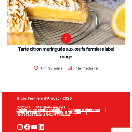
C
Tarte citron meringuée aux œufs fermiers label
rouge
1 hr 30 mins
Intermédiaire
© Les Fermiers d'Argoat - 2025
Contact
Mentions légales
Politique de confidentialité
Espace Adhérents
Avec le soutien de la Région Bretagne
Une réalisation Ad’Vert Conseil
Instagram
Facebook
YouTube
LinkedIn