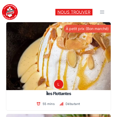
NOUS TROUVER
À petit prix (Bon marché)
L
Îles Flottantes
55 mins
Débutant